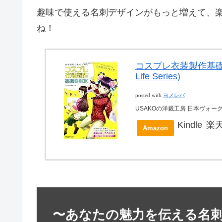
趣味で使える名刺デザインがもっと増えて、
ね！
コスプレ衣装製作基礎BO
Life Series)
posted with
ヨメレバ
USAKOの洋裁工房 日本ヴォーグ社 
Kindle
楽
Amazon
〜あなたの魅力を伝える名