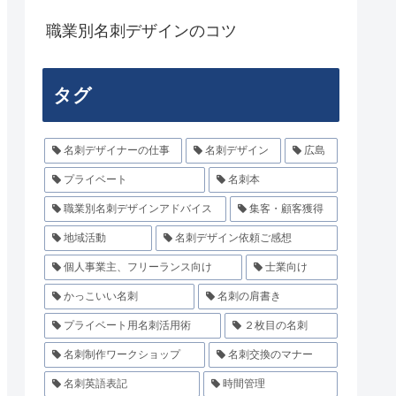
職業別名刺デザインのコツ
タグ
名刺デザイナーの仕事
名刺デザイン
広島
プライベート
名刺本
職業別名刺デザインアドバイス
集客・顧客獲得
地域活動
名刺デザイン依頼ご感想
個人事業主、フリーランス向け
士業向け
かっこいい名刺
名刺の肩書き
プライベート用名刺活用術
２枚目の名刺
名刺制作ワークショップ
名刺交換のマナー
名刺英語表記
時間管理