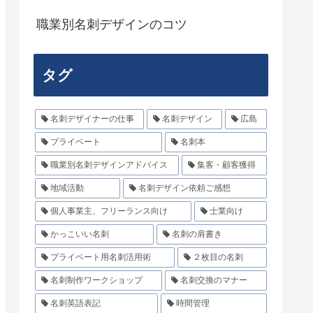
職業別名刺デザインのコツ
タグ
名刺デザイナーの仕事
名刺デザイン
広島
プライベート
名刺本
職業別名刺デザインアドバイス
集客・顧客獲得
地域活動
名刺デザイン依頼ご感想
個人事業主、フリーランス向け
士業向け
かっこいい名刺
名刺の肩書き
プライベート用名刺活用術
２枚目の名刺
名刺制作ワークショップ
名刺交換のマナー
名刺英語表記
時間管理