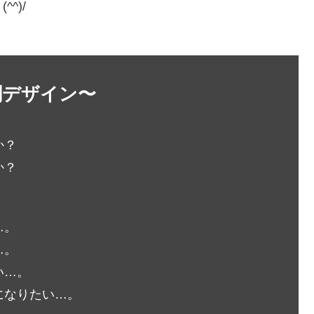
^)/
刺デザイン〜
か？
か？
…。
…。
い…。
になりたい…。