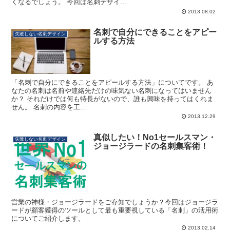
くなるでしょう。 今回は名刺デザイ...
2013.08.02
名刺で自分にできることをアピー
失敗しない名刺デザイン
ルする方法
「名刺で自分にできることをアピールする方法」についてです。 あ
なたの名刺は名前や連絡先だけの味気ない名刺になってはいません
か？ それだけでは何も特長がないので、誰も興味を持ってはくれま
せん。 名刺の内容を工...
2013.12.29
真似したい！No1セールスマン・
失敗しない名刺デザイン
ジョージラードの名刺集客術！
営業の神様・ジョージラードをご存知でしょうか？今回はジョージラ
ードが顧客獲得のツールとして最も重要視している「名刺」の活用術
についてご紹介します。
2013.02.14