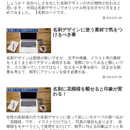
しょうか？ 自分らしさを出した名刺デザインの方が個性が伝わると
思います。 今回は名刺デザインでオリジナル性を出すやり方をまと
めてみました。 【名刺カードでオ...
2013.07.29
名刺デザインに使う素材で気をつ
失敗しない名刺デザイン
けるべき事
名刺デザインは面積が狭いですが、 文字や画像、イラスト等の素材
をうまくまとめてデザイン表現する為、実際にやってみると難しいで
す。 ただ並べていくのではなく、伝えるべき事を絞り、読ませる順
番を考えて、相手にアクションを促す必要があ...
2013.07.26
名刺に花模様を載せると印象が変
失敗しない名刺デザイン
わる！
女性の依頼者の方で名刺デザインに使って欲しいモチーフの第一位が
「花模様」です。 イラストだけでなく、写真の場合もあります。 花
模様をモチーフとして使用するだけで、相手に与える印象はグッと良