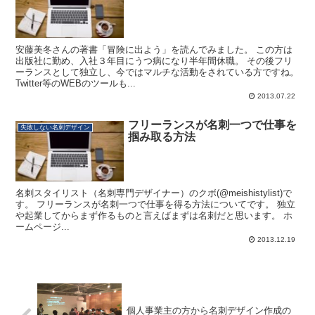
安藤美冬さんの著書「冒険に出よう」を読んでみました。 この方は
出版社に勤め、入社３年目にうつ病になり半年間休職。 その後フリ
ーランスとして独立し、今ではマルチな活動をされている方ですね。
Twitter等のWEBのツールも...
2013.07.22
フリーランスが名刺一つで仕事を
失敗しない名刺デザイン
掴み取る方法
名刺スタイリスト（名刺専門デザイナー）のクボ(@meishistylist)で
す。 フリーランスが名刺一つで仕事を得る方法についてです。 独立
や起業してからまず作るものと言えばまずは名刺だと思います。 ホ
ームページ...
2013.12.19
個人事業主の方から名刺デザイン作成の