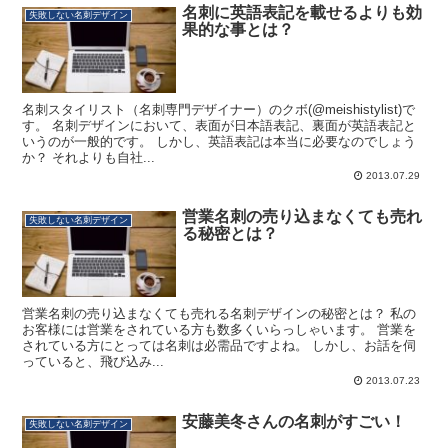
名刺に英語表記を載せるよりも効
失敗しない名刺デザイン
果的な事とは？
名刺スタイリスト（名刺専門デザイナー）のクボ(@meishistylist)で
す。 名刺デザインにおいて、表面が日本語表記、裏面が英語表記と
いうのが一般的です。 しかし、英語表記は本当に必要なのでしょう
か？ それよりも自社...
2013.07.29
営業名刺の売り込まなくても売れ
失敗しない名刺デザイン
る秘密とは？
営業名刺の売り込まなくても売れる名刺デザインの秘密とは？ 私の
お客様には営業をされている方も数多くいらっしゃいます。 営業を
されている方にとっては名刺は必需品ですよね。 しかし、お話を伺
っていると、飛び込み...
2013.07.23
安藤美冬さんの名刺がすごい！
失敗しない名刺デザイン