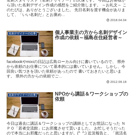
名刺スタイリスト（名刺デザイナー）の久保です。 今回はお客様か
ら頂いた名刺デザイン作成の感想をご紹介致します。 ～お礼文～ こ
のたびは、ありがとうございました。 先日名刺を渡す機会がありま
して、「いい名刺だ」とお褒め...
2018.04.04
個人事業主の方から名刺デザイン
名刺デザイナーの仕事
作成の依頼～福島在住経営者～
facebookやmixiの日記は広島ローカル向けに書いているので、 県外
から依頼のお仕事について基本的には書いていません。 しかし、今
回良い気づきを頂いた依頼があったので 書いておきたいと思いま
す。 県外の方からの依頼でご...
2012.09.18
NPOから講話＆ワークショップの
名刺デザイナーの仕事
依頼
今日は過去に講話＆ワークショップの講師としてお世話になった Ｎ
ＰＯ「若者交流館」にお邪魔させて貰いました。 お忙しそうだった
ので本当にお邪魔だったと思いますが。(^_^;) 近況報告と、「就活名