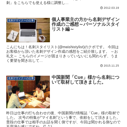
刺」をこちらでも使える様に調整し...
2012.03.19
個人事業主の方から名刺デザイン
名刺デザイナーの仕事
作成のご感想～パーソナルスタイ
リスト編～
こんにちは！名刺スタイリスト(@meishistylist)のクボです。 今回は
お客様から頂いた名刺デザイン作成の感想をご紹介致します。 ～お
礼文～ こちらのイメージが固まりきっていないにも関わらず、うま
く要望を聞き出して...
2015.11.25
中国新聞「Cue」様から名刺につ
名刺デザイナーの仕事
いて取材して頂きました。
昨日は仕事の打ち合わせの後、中国新聞の情報誌「Cue」様の取材で
した。 次号の特集が“マイ名刺”という事で、依頼をして頂きました。
普段の仕事では相手のお話を聞く側ですが、今回は聞かれる側なので
不思議な感じですね。(^_^;) ...