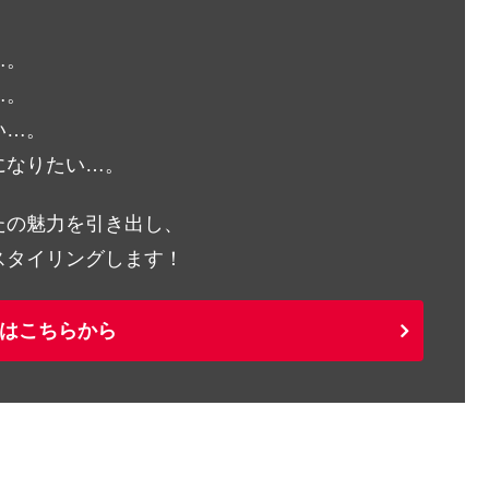
…。
…。
い…。
になりたい…。
たの魅力を引き出し、
スタイリングします！
はこちらから