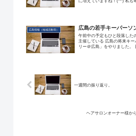
に増えていますね！(^^) 私も
広島の若手キーパーソ
広島情報（地域活動等）
午前中の予定もひと段落した
主催している 広島の将来キ
リー＠広島」をやりました。 日
一週間の振り返り。
ヘアサロンオーナー様か