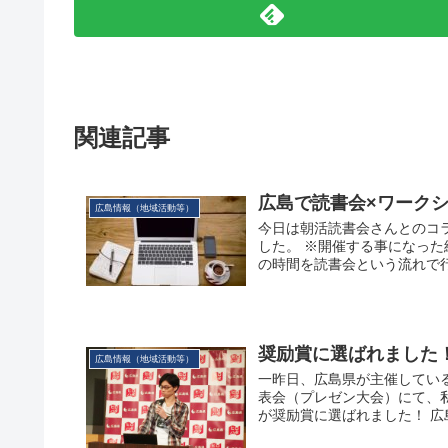
関連記事
広島で読書会×ワーク
広島情報（地域活動等）
今日は朝活読書会さんとのコ
した。 ※開催する事になっ
の時間を読書会という流れで行い
奨励賞に選ばれました
広島情報（地域活動等）
一昨日、広島県が主催している
表会（プレゼン大会）にて、私
が奨励賞に選ばれました！ 広