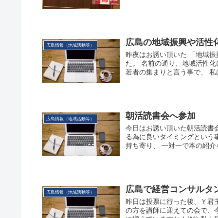
広島の地域振興や活性
広島情報（地域活動等）
昨夜はお誘い頂いた 「地域
た。 名前の通り、地域活性
若者の集まりと言う事で、 私は
朝活読書会へ参加
広島情報（地域活動等）
今日はお誘い頂いた朝活読書
る為に良いタイミングという事
持ち寄り、 一対一で本の紹介を
広島で経営コンサルタ
広島情報（地域活動等）
昨日は投票に行った後、Ｙ君
の方を講師に迎えての会で、