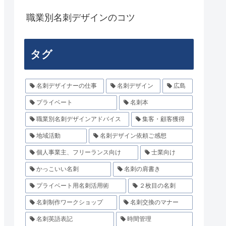
職業別名刺デザインのコツ
タグ
名刺デザイナーの仕事
名刺デザイン
広島
プライベート
名刺本
職業別名刺デザインアドバイス
集客・顧客獲得
地域活動
名刺デザイン依頼ご感想
個人事業主、フリーランス向け
士業向け
かっこいい名刺
名刺の肩書き
プライベート用名刺活用術
２枚目の名刺
名刺制作ワークショップ
名刺交換のマナー
名刺英語表記
時間管理