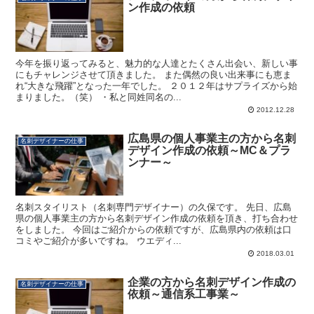
ン作成の依頼
今年を振り返ってみると、魅力的な人達とたくさん出会い、新しい事
にもチャレンジさせて頂きました。 また偶然の良い出来事にも恵ま
れ“大きな飛躍”となった一年でした。 ２０１２年はサプライズから始
まりました。（笑） ・私と同姓同名の...
2012.12.28
広島県の個人事業主の方から名刺
名刺デザイナーの仕事
デザイン作成の依頼～MC＆プラ
ンナー～
名刺スタイリスト（名刺専門デザイナー）の久保です。 先日、広島
県の個人事業主の方から名刺デザイン作成の依頼を頂き、打ち合わせ
をしました。 今回はご紹介からの依頼ですが、広島県内の依頼は口
コミやご紹介が多いですね。 ウエディ...
2018.03.01
企業の方から名刺デザイン作成の
名刺デザイナーの仕事
依頼～通信系工事業～