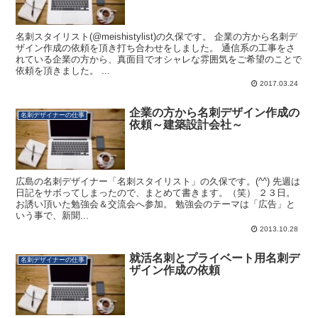
名刺スタイリスト(@meishistylist)の久保です。 企業の方から名刺デ
ザイン作成の依頼を頂き打ち合わせをしました。 通信系の工事をさ
れている企業の方から、真面目でオシャレな雰囲気をご希望のことで
依頼を頂きました。 ...
2017.03.24
企業の方から名刺デザイン作成の
名刺デザイナーの仕事
依頼～建築設計会社～
広島の名刺デザイナー「名刺スタイリスト」の久保です。(^^) 先週は
日記をサボってしまったので、まとめて書きます。（笑） ２３日。
お誘い頂いた勉強会＆交流会へ参加。 勉強会のテーマは「広告」と
いう事で、新聞...
2013.10.28
就活名刺とプライベート用名刺デ
名刺デザイナーの仕事
ザイン作成の依頼