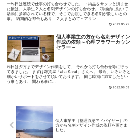
一昨日は連続で仕事の打ち合わせでした。 ・納品をサクッと済ませ
た後は、大学生２人と名刺デザインの打ち合わせ。 積極的に動いて
活動に参加されている様で、そこでお渡しできる名刺が欲しいとの
事。 納期的な都合もあり、２人まとめてヒアリン...
2013.05.22
個人事業主の方から名刺デザイン
名刺デザイナーの仕事
作成の依頼～心理フラワーカウン
セラー～
昨日は夕方までデザイン作業をして、 それから打ち合わせ等に行っ
てきました。 まずは雑貨屋「aha Karat」さんへ。 最近、いろいろと
細かいサポートをさせて頂いております。 同じ時期に独立したとい
う事もあり、 関わる事に...
2012.06.03
個人事業主（整理収納アドバイザー）の
方から名刺デザイン作成の依頼を頂きま
した。