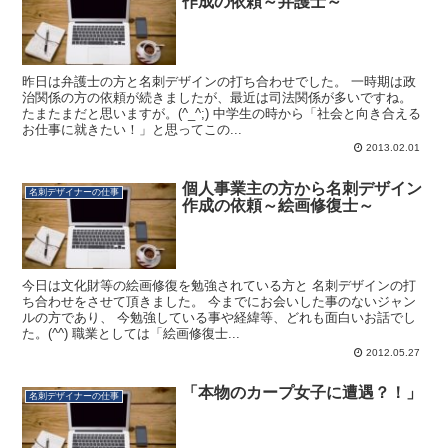
作成の依頼～弁護士～
昨日は弁護士の方と名刺デザインの打ち合わせでした。 一時期は政
治関係の方の依頼が続きましたが、最近は司法関係が多いですね。
たまたまだと思いますが。(^_^;) 中学生の時から「社会と向き合える
お仕事に就きたい！」と思ってこの...
2013.02.01
個人事業主の方から名刺デザイン
名刺デザイナーの仕事
作成の依頼～絵画修復士～
今日は文化財等の絵画修復を勉強されている方と 名刺デザインの打
ち合わせをさせて頂きました。 今までにお会いした事のないジャン
ルの方であり、 今勉強している事や経緯等、どれも面白いお話でし
た。(^^) 職業としては「絵画修復士...
2012.05.27
「本物のカープ女子に遭遇？！」
名刺デザイナーの仕事