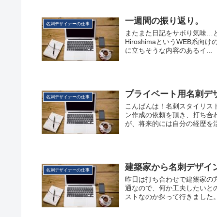
一週間の振り返り。
名刺デザイナーの仕事
またまた日記をサボり気味…というこ
HiroshimaというWEB
に立ちそうな内容のあるイ...
プライベート用名刺デ
名刺デザイナーの仕事
こんばんは！名刺スタイリスト(@
ン作成の依頼を頂き、打ち合
が、将来的には自分の経歴を活か
建築家から名刺デザイ
名刺デザイナーの仕事
昨日は打ち合わせで建築家の
通なので、何か工夫したいと
ストなのか探って行きました。 