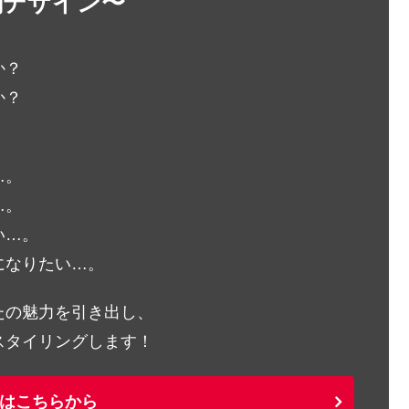
刺デザイン〜
か？
か？
…。
…。
い…。
になりたい…。
たの魅力を引き出し、
スタイリングします！
はこちらから