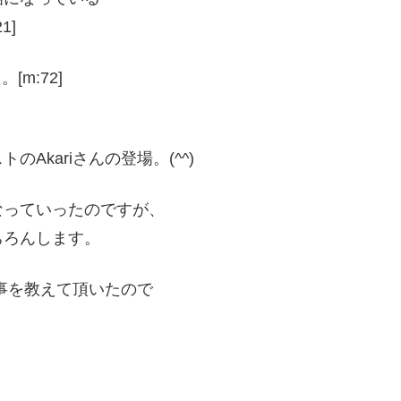
1]
m:72]
kariさんの登場。(^^)
なっていったのですが、
ちろんします。
い事を教えて頂いたので