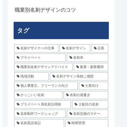
職業別名刺デザインのコツ
タグ
名刺デザイナーの仕事
名刺デザイン
広島
プライベート
名刺本
職業別名刺デザインアドバイス
集客・顧客獲得
地域活動
名刺デザイン依頼ご感想
個人事業主、フリーランス向け
士業向け
かっこいい名刺
名刺の肩書き
プライベート用名刺活用術
２枚目の名刺
名刺制作ワークショップ
名刺交換のマナー
名刺英語表記
時間管理