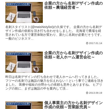
企業の方から名刺デザイン作成の
名刺デザイナーの仕事
依頼～農場経営者～
名刺スタイリスト(@meishistylist)の久保です。 企業の方から名刺デ
ザイン作成の依頼を頂き打ち合わせをしました。 北海道で農場を経
営されている方で運営体制が変わり、新たに名刺が必要だそうです。
一般のビジネスマ...
2017.01.14
企業の方から名刺デザイン作成の
名刺デザイナーの仕事
依頼～老人ホーム運営会社～
昨日は名刺デザインの打ち合わせで老人ホームへ行ってきました。
フツーの名刺では施設の魅力を伝えれない！という事でご連絡を頂き
ました。 医療や福祉の分野からの依頼も意外とありますね。 ヒアリ
ングの前に、まずは施設の中を案内して頂...
2013.09.19
個人事業主の方から名刺デザイン
名刺デザイナーの仕事
作成の依頼～営業販売員～