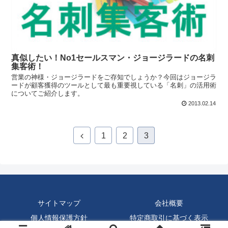
真似したい！No1セールスマン・ジョージラードの名刺
集客術！
営業の神様・ジョージラードをご存知でしょうか？今回はジョージラ
ードが顧客獲得のツールとして最も重要視している「名刺」の活用術
についてご紹介します。
2013.02.14
1
2
3
サイトマップ
会社概要
個人情報保護方針
特定商取引に基づく表示