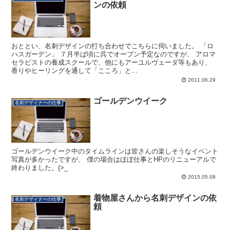
ンの依頼
おととい、名刺デザインの打ち合わせでこちらに伺いました。 「ロ
ハスガーデン」 ７月半ば頃に呉でオープン予定なのですが、 アロマ
セラピストの養成スクールで、他にもアーユルヴェーダ等もあり、
香りやヒーリングを通して「こころ」と...
2011.06.29
ゴールデンウイーク
名刺デザイナーの仕事
ゴールデンウイーク中のタイムラインは皆さんの楽しそうなイベント
写真が多かったですが、 僕の場合はほぼ仕事とHPのリニューアルで
終わりました。(>_
2015.05.08
着物屋さんから名刺デザインの依
名刺デザイナーの仕事
頼