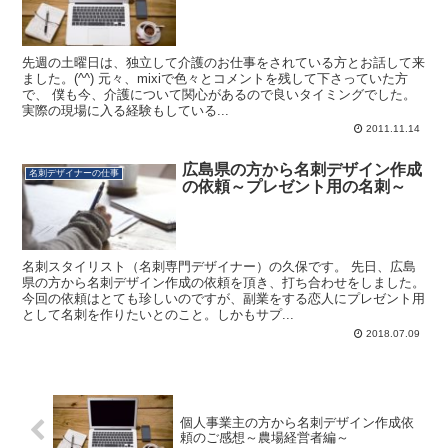
先週の土曜日は、独立して介護のお仕事をされている方とお話して来
ました。(^^) 元々、mixiで色々とコメントを残して下さっていた方
で、 僕も今、介護について関心があるので良いタイミングでした。
実際の現場に入る経験もしている...
2011.11.14
広島県の方から名刺デザイン作成
名刺デザイナーの仕事
の依頼～プレゼント用の名刺～
名刺スタイリスト（名刺専門デザイナー）の久保です。 先日、広島
県の方から名刺デザイン作成の依頼を頂き、打ち合わせをしました。
今回の依頼はとても珍しいのですが、副業をする恋人にプレゼント用
として名刺を作りたいとのこと。しかもサプ...
2018.07.09
個人事業主の方から名刺デザイン作成依
頼のご感想～農場経営者編～