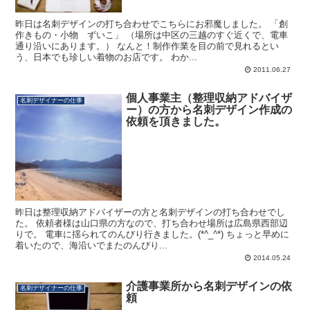
昨日は名刺デザインの打ち合わせでこちらにお邪魔しました。 「創
作きもの・小物 ずいこ」 （場所は中区の三越のすぐ近くで、電車
通り沿いにあります。） なんと！制作作業を目の前で見れるとい
う、日本でも珍しい着物のお店です。 わか...
2011.06.27
個人事業主（整理収納アドバイザ
名刺デザイナーの仕事
ー）の方から名刺デザイン作成の
依頼を頂きました。
昨日は整理収納アドバイザーの方と名刺デザインの打ち合わせでし
た。 依頼者様は山口県の方なので、打ち合わせ場所は広島県西部辺
りで。 電車に揺られてのんびり行きました。(*^_^*) ちょっと早めに
着いたので、海沿いでまたのんびり...
2014.05.24
介護事業所から名刺デザインの依
名刺デザイナーの仕事
頼